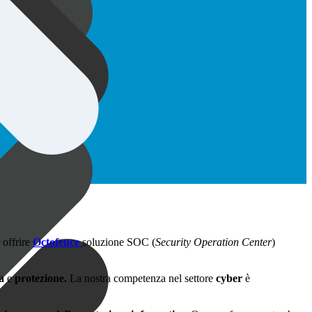
 offrire
Octofence
soluzione SOC (
Security Operation Center
)
a
e
protezione.
La nostra competenza nel settore
cyber
è