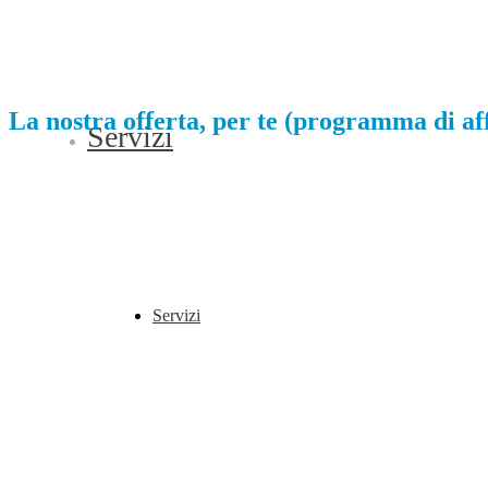
La nostra offerta, per te (programma di aff
Servizi
Sono tante le ragioni che spingono a far parte del mercato della
cyber
imprese passeranno da un antivirus tradizionale a una
soluzione MDR
cyber security, al fine di garantire elevata capacità di rilevamento e ris
Diventare partner Blockdis conviene
, anche perché si può contare s
Scegli BlockDis e accedi all’offerta a te riservata.
Diventa nostro affi
Servizi