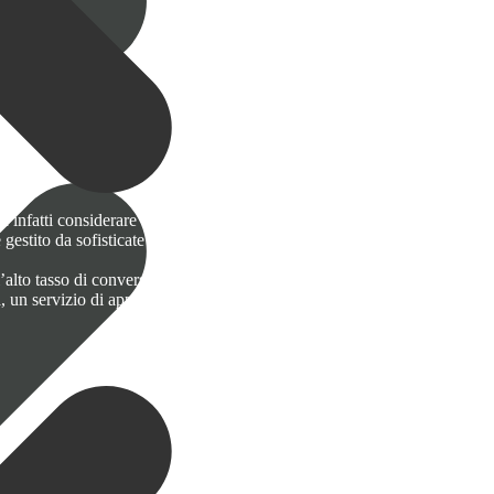
a infatti considerare che nel giro di pochi anni le piccole e medie
estito da sofisticate tecnologie con il supporto degli specialisti in
’alto tasso di conversione che abbraccia un settore in forte crescita.
a, un servizio di approfondimento tecnico e di supporto commerciale.