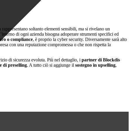
rappresentano soltanto elementi sensibili, ma si rivelano un
ll’interno di ogni azienda bisogna adoperare strumenti specifici ed
naro o compliance
, è proprio la cyber security. Diversamente sarà alto
n’impresa con una reputazione compromessa o che non rispetta la
zio di sicurezza evoluta. Più nel dettaglio, i
partner di Blockdis
 di preselling
. A tutto ciò si aggiunge il
sostegno in upselling
,