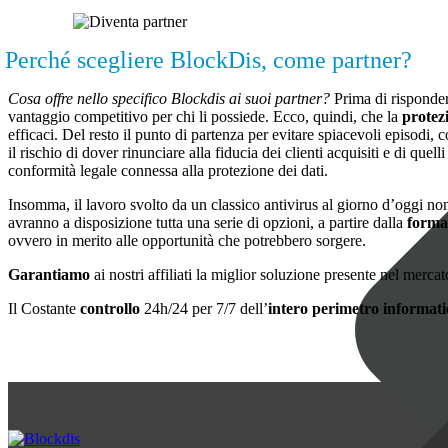
Perché scegliere BlockDis, come partner?
Cosa offre nello specifico Blockdis ai suoi partner?
Prima di risponder
vantaggio competitivo per chi li possiede. Ecco, quindi, che la
protez
efficaci. Del resto il punto di partenza per evitare spiacevoli episodi
il rischio di dover rinunciare alla fiducia dei clienti acquisiti e di q
conformità legale connessa alla protezione dei dati.
Insomma, il lavoro svolto da un classico antivirus al giorno d’oggi non 
avranno a disposizione tutta una serie di opzioni, a partire dalla
formaz
ovvero in merito alle opportunità che potrebbero sorgere.
Garantiamo
ai nostri affiliati la miglior soluzione presente nel merca
Il Costante
controllo
24h/24 per 7/7 dell’
intero perimetro informat