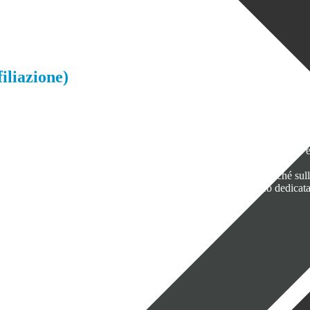
iliazione)
 security
, viste le interessanti opportunità e i numerosi vantaggi. Bisogn
 gestito
, ovvero a un servizio di sicurezza unico che viene supportato e g
poste mirate.
u un modello di business ricorsivo, sui contratti pluriennali, nonché sull
liato
, subito per te il nostro Welcome Kit, una piattaforma web dedicat