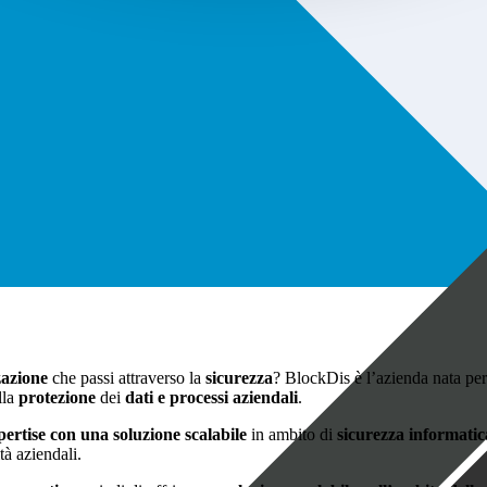
zzazione
che passi attraverso la
sicurezza
? BlockDis è l’azienda nata per
lla
protezione
dei
dati e processi aziendali
.
pertise con una soluzione scalabile
in ambito di
sicurezza informatic
ità aziendali.