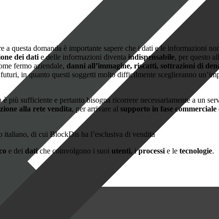
e a questa domanda è importante sapere che i dati e le informazioni non 
ione dei dati
e delle informazioni diventa
indispensabile
, per questo a
, come fermo aziendale,
danni all’immagine, riscatti, sottrazioni di de
uelli futuri, in quanto questi soggetti molto difficilmente sceglieranno u
è più sufficiente e pertanto bisogna ricorrere necessariamente a un servi
ione alla rete vendita
, per arrivare al
supporto in fase commerciale e
to italiano, di cui BlockDis ha l’esclusiva di vendita
ico
e dei
dati
che coinvolgono i suoi
utenti
, i
processi
e le
tecnologie
.