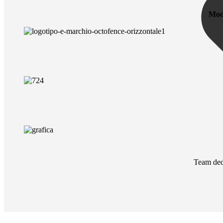
Mod
Team ded