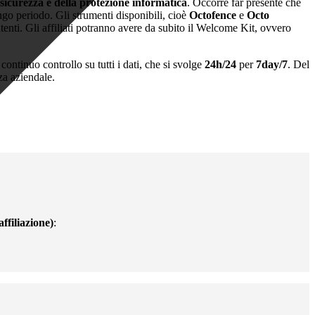
 sicurezza e della protezione informatica
. Occorre far presente che
go periodo. Gli strumenti disponibili, cioè
Octofence
e
Octo
utenti. Gli affiliati potranno avere da subito il Welcome Kit, ovvero
l continuo controllo su tutti i dati, che si svolge
24h/24
per
7day/7
. Del
za aziendale.
ffiliazione)
: