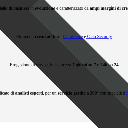
ello di
business
in
evoluzione
e caratterizzato da
ampi margini di cre
Strumenti
creati ad hoc
–
OctoFence
e
Octo Security
Erogazione di servizi, in sicurezza
7 giorni su 7
e
24h su 24
icato di
analisti esperti
, per un
servizio gestito
a
360°
con specialisti
S