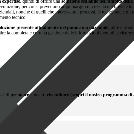
ia
expertise
, quindi di offrire una
soluzione scalabile nell’ambito della
voluzione, per cui si prevedono ampi margini di crescita nel breve e lun
endali, nonché di quelli che interessano i processi, le tecnologie e gli 
mento tecnico.
oluzione presente attualmente nel panorama nazionale
, oltre che su
ire la completa e corretta gestione delle informazioni inerenti la sicurez
s è di
premiare
il nostro
rivenditore (scopri il nostro programma di a